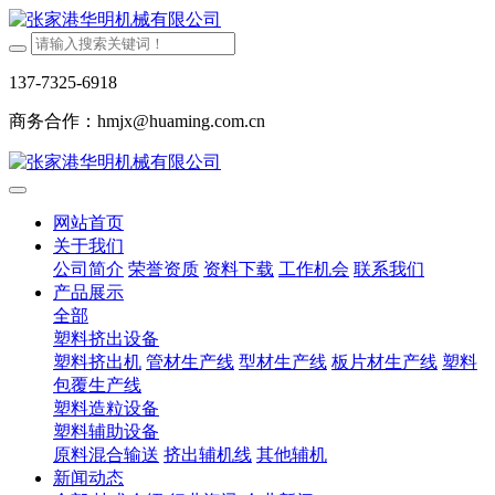
137-7325-6918
商务合作：hmjx@huaming.com.cn
网站首页
关于我们
公司简介
荣誉资质
资料下载
工作机会
联系我们
产品展示
全部
塑料挤出设备
塑料挤出机
管材生产线
型材生产线
板片材生产线
塑料
包覆生产线
塑料造粒设备
塑料辅助设备
原料混合输送
挤出辅机线
其他辅机
新闻动态