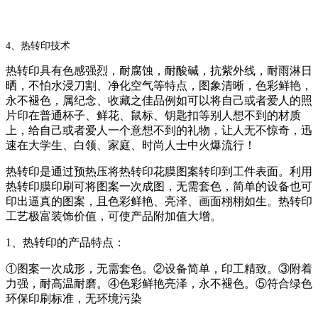
4、热转印技术
热转印具有色感强烈，耐腐蚀，耐酸碱，抗紫外线，耐雨淋日
晒，不怕水浸刀割、净化空气等特点，图象清晰，色彩鲜艳，
永不褪色，属纪念、收藏之佳品例如可以将自己或者爱人的照
片印在普通杯子、鲜花、鼠标、钥匙扣等别人想不到的材质
上，给自己或者爱人一个意想不到的礼物，让人无不惊奇，迅
速在大学生、白领、家庭、时尚人士中火爆流行！
热转印是通过预热压将热转印花膜图案转印到工件表面。利用
热转印膜印刷可将图案一次成图，无需套色，简单的设备也可
印出逼真的图案，且色彩鲜艳、亮泽、画面栩栩如生。热转印
工艺极富装饰价值，可使产品附加值大增。
1、热转印的产品特点：
①图案一次成形，无需套色。②设备简单，印工精致。③附着
力强，耐高温耐磨。④色彩鲜艳亮泽，永不褪色。⑤符合绿色
环保印刷标准，无环境污染