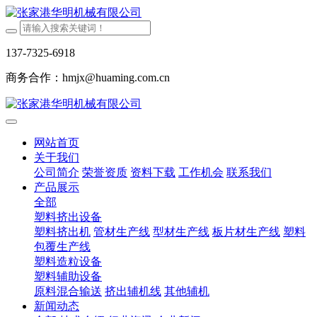
137-7325-6918
商务合作：hmjx@huaming.com.cn
网站首页
关于我们
公司简介
荣誉资质
资料下载
工作机会
联系我们
产品展示
全部
塑料挤出设备
塑料挤出机
管材生产线
型材生产线
板片材生产线
塑料
包覆生产线
塑料造粒设备
塑料辅助设备
原料混合输送
挤出辅机线
其他辅机
新闻动态