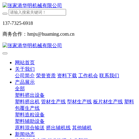
137-7325-6918
商务合作：hmjx@huaming.com.cn
网站首页
关于我们
公司简介
荣誉资质
资料下载
工作机会
联系我们
产品展示
全部
塑料挤出设备
塑料挤出机
管材生产线
型材生产线
板片材生产线
塑料
包覆生产线
塑料造粒设备
塑料辅助设备
原料混合输送
挤出辅机线
其他辅机
新闻动态