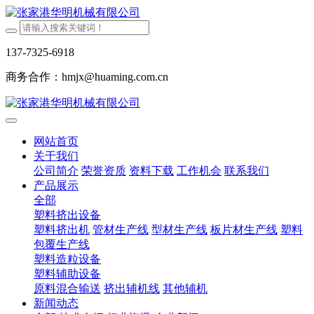
137-7325-6918
商务合作：hmjx@huaming.com.cn
网站首页
关于我们
公司简介
荣誉资质
资料下载
工作机会
联系我们
产品展示
全部
塑料挤出设备
塑料挤出机
管材生产线
型材生产线
板片材生产线
塑料
包覆生产线
塑料造粒设备
塑料辅助设备
原料混合输送
挤出辅机线
其他辅机
新闻动态