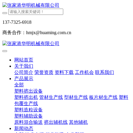
137-7325-6918
商务合作：hmjx@huaming.com.cn
网站首页
关于我们
公司简介
荣誉资质
资料下载
工作机会
联系我们
产品展示
全部
塑料挤出设备
塑料挤出机
管材生产线
型材生产线
板片材生产线
塑料
包覆生产线
塑料造粒设备
塑料辅助设备
原料混合输送
挤出辅机线
其他辅机
新闻动态